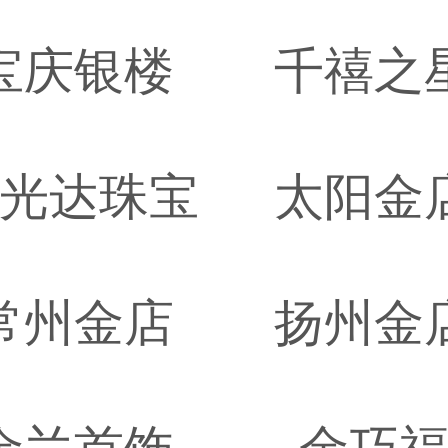
宝庆银楼
千禧之
光达珠宝
太阳金
常州金店
扬州金