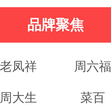
品牌聚焦
老凤祥
周六
周大生
菜百