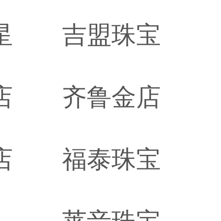
星
吉盟珠宝
店
齐鲁金店
店
福泰珠宝