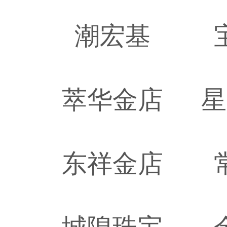
潮宏基
萃华金店
星
东祥金店