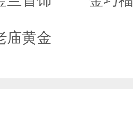
金兰首饰
金巧
老庙黄金